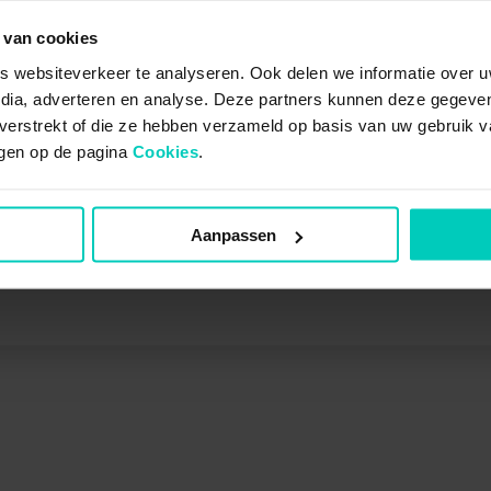
 van cookies
 me bij jou als een vis in het water?
 websiteverkeer te analyseren. Ook delen we informatie over u
ord de vragen van Blub en Streepje e
edia, adverteren en analyse. Deze partners kunnen deze gegev
likt.
t verstrekt of die ze hebben verzameld op basis van uw gebruik 
jzigen op de pagina
Cookies
.
Geen zorgen, ik vraag niet naar je persoonsge
ART VRAGEN
Aanpassen