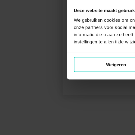
VIS
Deze website maakt gebruik
Voel ik
We gebruiken cookies om ons
Beantwo
onze partners voor social m
of het k
informatie die u aan ze heef
instellingen te allen tijde wi
ST
Weigeren