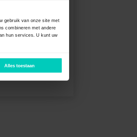
w gebruik van onze site met
n kijk
ens combineren met andere
van hun services. U kunt uw
gevens.
Alles toestaan