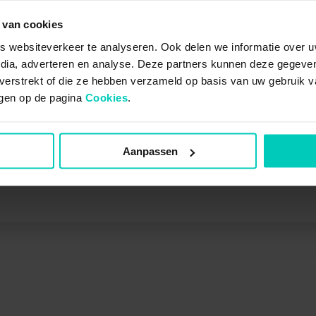
 van cookies
haantje de voorste, loop jij achter 
 websiteverkeer te analyseren. Ook delen we informatie over u
ord de vragen van Henk de Haan en k
edia, adverteren en analyse. Deze partners kunnen deze gegev
t.
t verstrekt of die ze hebben verzameld op basis van uw gebruik 
jzigen op de pagina
Cookies
.
Geen zorgen, ik vraag niet naar je persoonsge
ART VRAGEN
Aanpassen