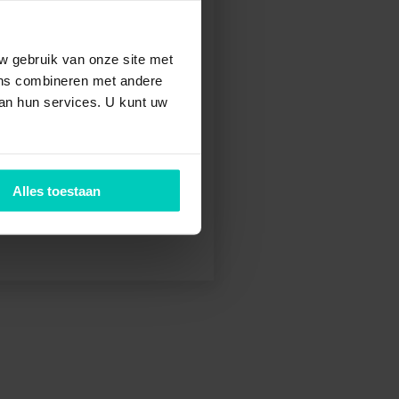
mij aan?
w gebruik van onze site met
ijk of
ens combineren met andere
van hun services. U kunt uw
gevens.
Alles toestaan