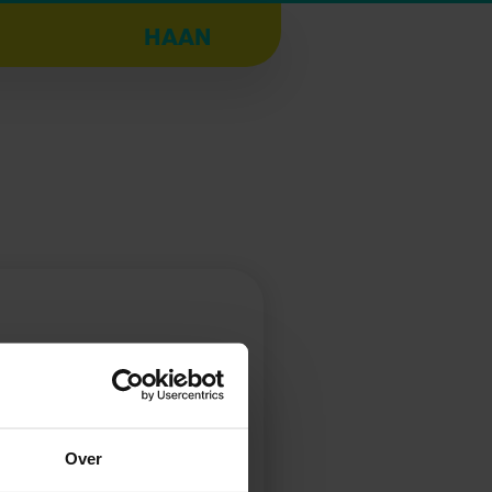
HAAN
Over