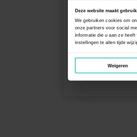
HAAN
Deze website maakt gebruik
Ik ben 
We gebruiken cookies om ons
Beantwo
onze partners voor social m
het klik
informatie die u aan ze heef
instellingen te allen tijde wi
ST
Weigeren